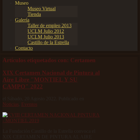
Museo
Museo Virtual
Tienda
Galería
Taller de empleo 2013
UCLM Julio 2012
UCLM Julio 2013
Castillo de la Estrella
Contacto
Artículos etiquetados con: Certamen
XIX Certamen Nacional de Pintura al
Aire Libre "MONTIEL Y SU
CAMPO" 2022
el Sábado, 20 Agosto 2022. Publicado en
Noticias
,
Eventos
La Fundación Castillo de la Estrella convoca el
XIX CERTAMEN DE PINTURA AL AIRE