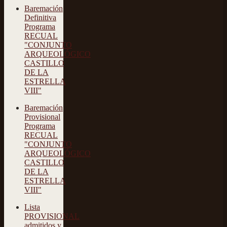
Baremación
Definitiva
Programa
RECUAL
"CONJUNTO
ARQUEOLÓGICO
CASTILLO
DE LA
ESTRELLA
VIII"
Baremación
Provisional
Programa
RECUAL
"CONJUNTO
ARQUEOLÓGICO
CASTILLO
DE LA
ESTRELLA
VIII"
Lista
PROVISIONAL
admitidos y