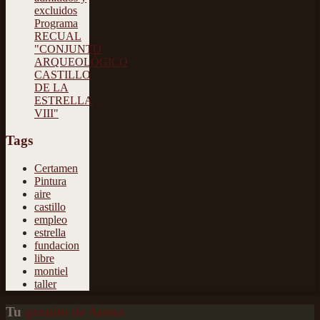
excluidos
Programa
RECUAL
"CONJUNTO
ARQUEOLÓGICO
CASTILLO
DE LA
ESTRELLA
VIII"
Tags
Certamen
Pintura
aire
castillo
empleo
estrella
fundacion
libre
montiel
taller
Tu
granito de Arena