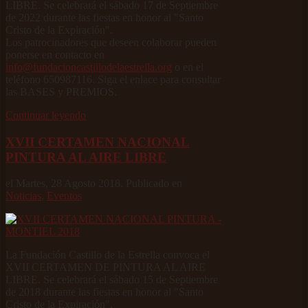
LIBRE. Se celebrará el sábado 17 de Septiembre
de 2022 durante las fiestas en honor al "Santo
Cristo de la Expiración".
Los patrocinadores que deseen colaborar pueden
ponerse en contacto en
info@fundacioncastillodelaestrella.org
o en el
teléfono 650987116. Siga el enlace para consultar
las BASES y PREMIOS.
Continuar leyendo
XVII CERTAMEN NACIONAL
PINTURA AL AIRE LIBRE
el Martes, 28 Agosto 2018. Publicado en
Noticias
,
Eventos
La Fundación Castillo de la Estrella convoca el
XVII CERTAMEN DE PINTURA AL AIRE
LIBRE. Se celebrará el sábado 15 de Septiembre
de 2018 durante las fiestas en honor al "Santo
Cristo de la Expiración".