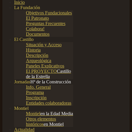
Inicio
La Fundación
Objetivos Fundacionales
El Patronato
Preguntas Frecuentes
Colabora!
Documentos
El Castillo
Situación y Acceso
Historia
Descripción
Arqueológica
Paneles Explicativos
El PROYECTO
Castillo
de la Estrella
Jornadas
Hª de la Construcción
Info. General
Programa
Inscripción
Entidades colaboradoras
Montiel
Montiel
en la Edad Media
Otros elementos
históricos
en Montiel
Actualidad