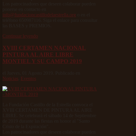
Los patrocinadores que deseen colaborar pueden
ponerse en contacto en
info@fundacioncastillodelaestrella.org
o en el
teléfono 650987116. Siga el enlace para consultar
las BASES y PREMIOS.
Continuar leyendo
XVIII CERTAMEN NACIONAL
PINTURA AL AIRE LIBRE
MONTIEL Y SU CAMPO 2019
el Jueves, 01 Agosto 2019. Publicado en
Noticias
,
Eventos
La Fundación Castillo de la Estrella convoca el
XVIII CERTAMEN DE PINTURA AL AIRE
LIBRE. Se celebrará el sábado 14 de Septiembre
de 2019 durante las fiestas en honor al "Santo
Cristo de la Expiración".
Los patrocinadores que deseen colaborar pueden