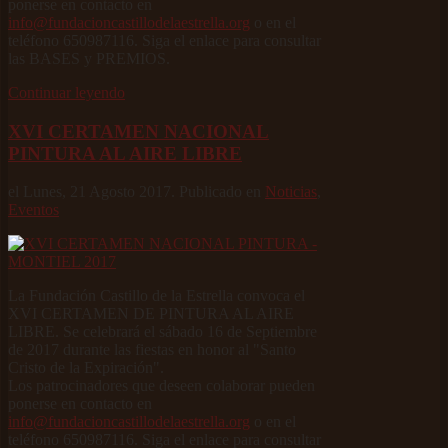
ponerse en contacto en
info@fundacioncastillodelaestrella.org
o en el
teléfono 650987116. Siga el enlace para consultar
las BASES y PREMIOS.
Continuar leyendo
XVI CERTAMEN NACIONAL
PINTURA AL AIRE LIBRE
el Lunes, 21 Agosto 2017. Publicado en
Noticias
,
Eventos
La Fundación Castillo de la Estrella convoca el
XVI CERTAMEN DE PINTURA AL AIRE
LIBRE. Se celebrará el sábado 16 de Septiembre
de 2017 durante las fiestas en honor al "Santo
Cristo de la Expiración".
Los patrocinadores que deseen colaborar pueden
ponerse en contacto en
info@fundacioncastillodelaestrella.org
o en el
teléfono 650987116. Siga el enlace para consultar