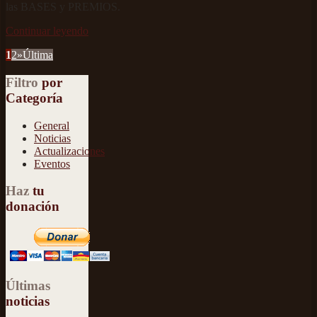
las BASES y PREMIOS.
Continuar leyendo
1
2
»
Última
Filtro
por
Categoría
General
Noticias
Actualizaciones
Eventos
Haz
tu
donación
Últimas
noticias