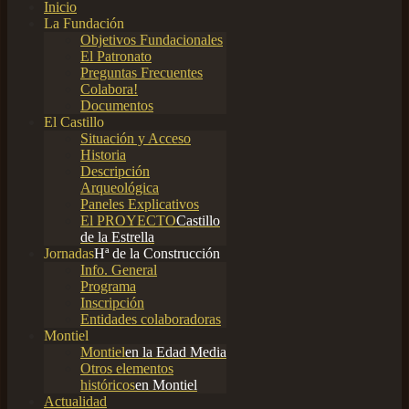
Inicio
La Fundación
Objetivos Fundacionales
El Patronato
Preguntas Frecuentes
Colabora!
Documentos
El Castillo
Situación y Acceso
Historia
Descripción
Arqueológica
Paneles Explicativos
El PROYECTO
Castillo
de la Estrella
Jornadas
Hª de la Construcción
Info. General
Programa
Inscripción
Entidades colaboradoras
Montiel
Montiel
en la Edad Media
Otros elementos
históricos
en Montiel
Actualidad