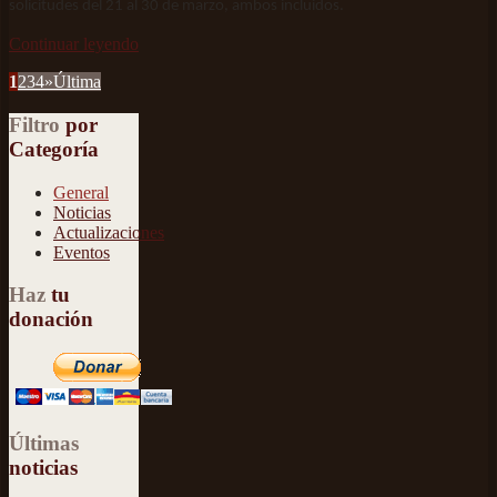
solicitudes del 21 al 30 de marzo, ambos incluidos.
Continuar leyendo
1
2
3
4
»
Última
Filtro
por
Categoría
General
Noticias
Actualizaciones
Eventos
Haz
tu
donación
Últimas
noticias