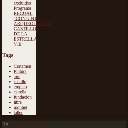
excluidos
Programa
RECUAL
"CONJUNTO
ARQUEOLÓGICO
CASTILLO
DE LA
ESTRELLA
VIII"
Tags
Certamen
Pintura
aire
castillo
empleo
estrella
fundacion
libre
montiel
taller
Tu
granito de Arena