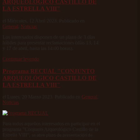
ARQUEOLÓGICO CASTILLO DE
LA ESTRELLA VIII"
el Miércoles, 12 Abril 2023. Publicado en
General
,
Noticias
Los interesados disponen de un plazo de 3 días
hábiles para presentar reclamaciones (días 13, 14
y 17 de abril, hasta las 14:00 horas).
Continuar leyendo
Programa RECUAL "CONJUNTO
ARQUEOLÓGICO CASTILLO DE
LA ESTRELLA VIII"
el Lunes, 20 Marzo 2023. Publicado en
General
,
Noticias
Para todos aquellos interesados en participar en el
programa "Conjunto Arqueológico Castillo de la
Estrella VIII",
se abre plazo de presentación de