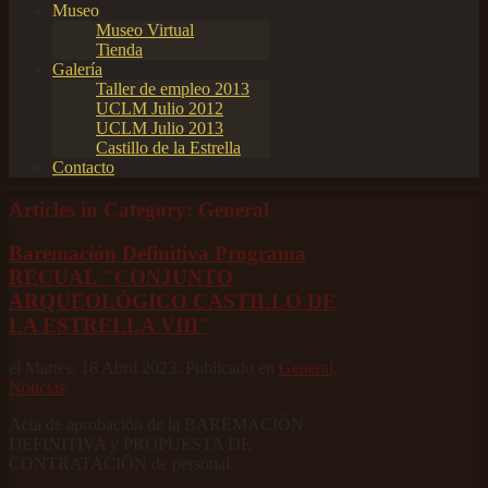
Museo
Museo Virtual
Tienda
Galería
Taller de empleo 2013
UCLM Julio 2012
UCLM Julio 2013
Castillo de la Estrella
Contacto
Articles in Category: General
Baremación Definitiva Programa
RECUAL "CONJUNTO
ARQUEOLÓGICO CASTILLO DE
LA ESTRELLA VIII"
el Martes, 18 Abril 2023. Publicado en
General
,
Noticias
Acta de aprobación de la BAREMACIÓN
DEFINITIVA y PROPUESTA DE
CONTRATACIÓN de personal.