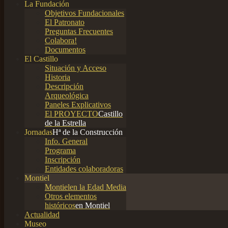
La Fundación
Objetivos Fundacionales
El Patronato
Preguntas Frecuentes
Colabora!
Documentos
El Castillo
Situación y Acceso
Historia
Descripción
Arqueológica
Paneles Explicativos
El PROYECTO
Castillo
de la Estrella
Jornadas
Hª de la Construcción
Info. General
Programa
Inscripción
Entidades colaboradoras
Montiel
Montiel
en la Edad Media
Otros elementos
históricos
en Montiel
Actualidad
Museo