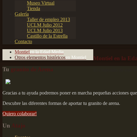
Museo Virtual
Tienda
Galería
Taller de empleo 2013
UCLM Julio 2012
UCLM Julio 2013
Castillo de la Estrella
Contacto
Montiel
en la Edad Media
Otros elementos históricos
en Montiel
Montiel en la Ed
Tu
granito de Arena
El contenido de esta se
Gracias a tu ayuda podremos poner en marcha pequeñas acciones que a
Descubre las diferentes formas de aportar tu granito de arena.
Quiero colaborar!
Un
Atajo