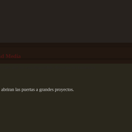
ad Media
cción aún no está disponible, disculpa las molestias.
briran las puertas a grandes proyectos.