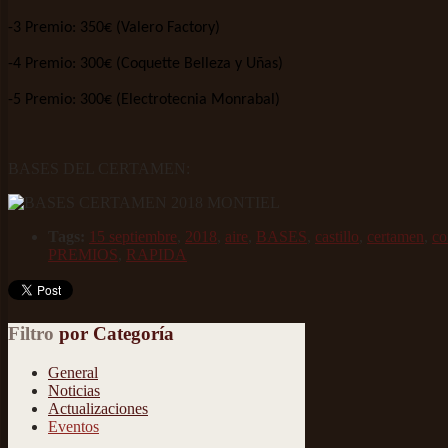
-3 Premio: 350€ (Valero Factory)
-4 Premio: 300€ (Coquette Belleza y Uñas)
-5 Premio: 300€ (Electrotecnia Monrabal)
BASES DEL CERTAMEN:
Tags:
15 septiembre
,
2018
,
aire
,
BASES
,
castillo
,
certamen
,
co
PREMIOS
,
RAPIDA
Filtro
por Categoría
General
Noticias
Actualizaciones
Eventos