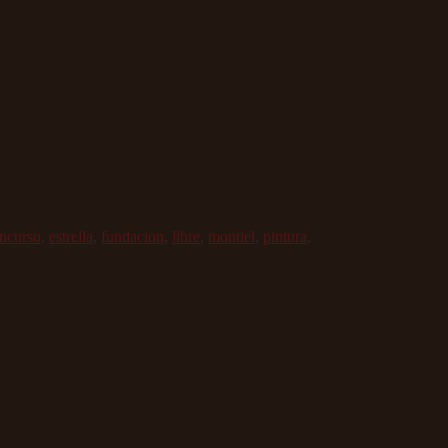
ncurso
,
estrella
,
fundacion
,
libre
,
montiel
,
pintura
,