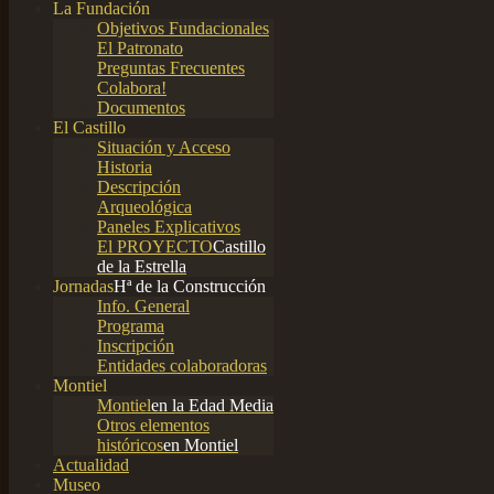
La Fundación
Objetivos Fundacionales
El Patronato
Preguntas Frecuentes
Colabora!
Documentos
El Castillo
Situación y Acceso
Historia
Descripción
Arqueológica
Paneles Explicativos
El PROYECTO
Castillo
de la Estrella
Jornadas
Hª de la Construcción
Info. General
Programa
Inscripción
Entidades colaboradoras
Montiel
Montiel
en la Edad Media
Otros elementos
históricos
en Montiel
Actualidad
Museo