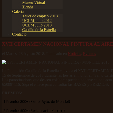
Museo Virtual
Tienda
Galería
Taller de empleo 2013
UCLM Julio 2012
UCLM Julio 2013
Castillo de la Estrella
Contacto
XVII CERTAMEN NACIONAL PINTURA AL AIRE
el Martes, 28 Agosto 2018. Publicado en
Noticias
,
Eventos
La Fundación Castillo de la Estrella convoca el XVII CERTAMEN
15 de Septiembre de 2018 durante las fiestas en honor al "Santo Crist
Los patrocinadores que deseen colaborar pueden ponerse en contacto
650987116. Siga el enlace para consultar las BASES y PREMIOS.
PREMIOS:
-1 Premio: 800€ (Exmo. Ayto. de Montiel)
-2 Premio: 500€ (Restaurante Kurrirri)