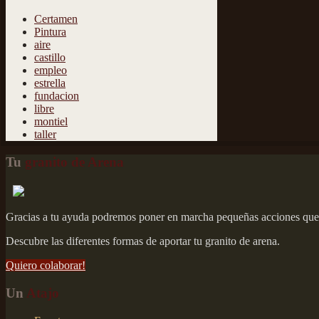
Certamen
Pintura
aire
castillo
empleo
estrella
fundacion
libre
montiel
taller
Tu
granito de Arena
Gracias a tu ayuda podremos poner en marcha pequeñas acciones que a
Descubre las diferentes formas de aportar tu granito de arena.
Quiero colaborar!
Un
Atajo