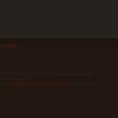
 LIBRE
 DE PINTURA AL AIRE LIBRE. Se celebrará el sábado
o de la Expiración".
 en
info@fundacioncastillodelaestrella.org
o en el teléfono