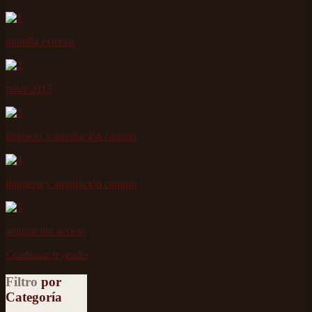
muralla exterior
taller 2013
limpieza y ampliación camino
limpieza y ampliación camino
ampliación acceso
Continuar leyendo
Filtro
por
Categoría