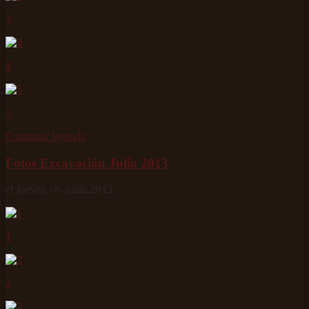
3
4
5
Continuar leyendo
Fotos Excavación Julio 2013
el Jueves, 06 Junio 2013.
1
2