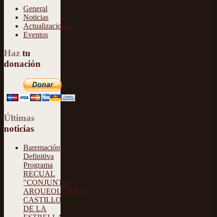
General
Noticias
Actualizaciones
Eventos
Haz
tu
donación
Últimas
noticias
Baremación
Definitiva
Programa
RECUAL
"CONJUNTO
ARQUEOLÓGICO
CASTILLO
DE LA