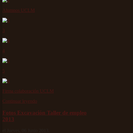
Alumnos UCLM
3
4
5
Firma colaboración UCLM
Continuar leyendo
Fotos Excavación Taller de empleo
2013
el Jueves, 06 Junio 2013.