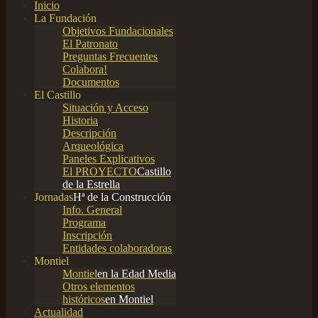
Inicio
La Fundación
Objetivos Fundacionales
El Patronato
Preguntas Frecuentes
Colabora!
Documentos
El Castillo
Situación y Acceso
Historia
Descripción
Arqueológica
Paneles Explicativos
El PROYECTO
Castillo
de la Estrella
Jornadas
Hª de la Construcción
Info. General
Programa
Inscripción
Entidades colaboradoras
Montiel
Montiel
en la Edad Media
Otros elementos
históricos
en Montiel
Actualidad