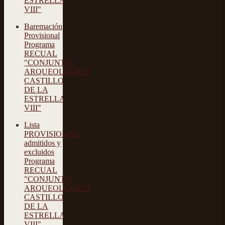
ESTRELLA
VIII"
Baremación
Provisional
Programa
RECUAL
"CONJUNTO
ARQUEOLÓGICO
CASTILLO
DE LA
ESTRELLA
VIII"
Lista
PROVISIONAL
admitidos y
excluidos
Programa
RECUAL
"CONJUNTO
ARQUEOLÓGICO
CASTILLO
DE LA
ESTRELLA
VIII"