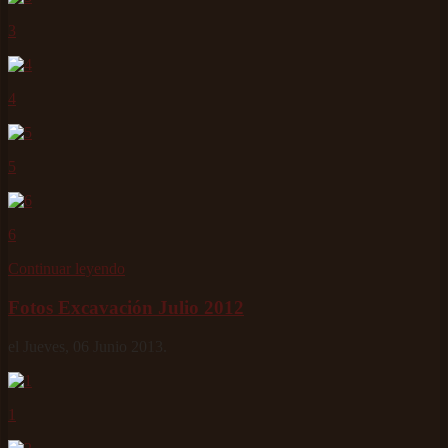
3
4
5
6
Continuar leyendo
Fotos Excavación Julio 2012
el Jueves, 06 Junio 2013.
1