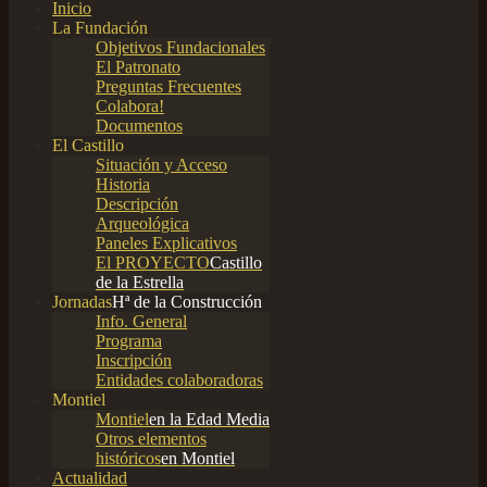
Inicio
La Fundación
Objetivos Fundacionales
El Patronato
Preguntas Frecuentes
Colabora!
Documentos
El Castillo
Situación y Acceso
Historia
Descripción
Arqueológica
Paneles Explicativos
El PROYECTO
Castillo
de la Estrella
Jornadas
Hª de la Construcción
Info. General
Programa
Inscripción
Entidades colaboradoras
Montiel
Montiel
en la Edad Media
Otros elementos
históricos
en Montiel
Actualidad