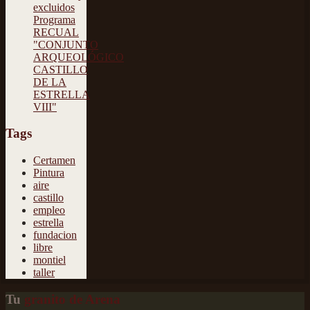
excluidos
Programa
RECUAL
"CONJUNTO
ARQUEOLÓGICO
CASTILLO
DE LA
ESTRELLA
VIII"
Tags
Certamen
Pintura
aire
castillo
empleo
estrella
fundacion
libre
montiel
taller
Tu
granito de Arena