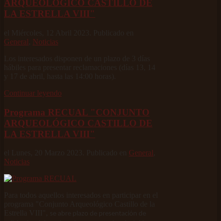
ARQUEOLÓGICO CASTILLO DE
LA ESTRELLA VIII"
el Miércoles, 12 Abril 2023. Publicado en
General
,
Noticias
Los interesados disponen de un plazo de 3 días
hábiles para presentar reclamaciones (días 13, 14
y 17 de abril, hasta las 14:00 horas).
Continuar leyendo
Programa RECUAL "CONJUNTO
ARQUEOLÓGICO CASTILLO DE
LA ESTRELLA VIII"
el Lunes, 20 Marzo 2023. Publicado en
General
,
Noticias
Para todos aquellos interesados en participar en el
programa "Conjunto Arqueológico Castillo de la
Estrella VIII",
se abre plazo de presentación de