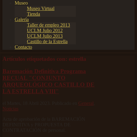
Museo
Museo Virtual
Tienda
Galería
Taller de empleo 2013
UCLM Julio 2012
UCLM Julio 2013
Castillo de la Estrella
Contacto
Artículos etiquetados con: estrella
Baremación Definitiva Programa
RECUAL "CONJUNTO
ARQUEOLÓGICO CASTILLO DE
LA ESTRELLA VIII"
el Martes, 18 Abril 2023. Publicado en
General
,
Noticias
Acta de aprobación de la BAREMACIÓN
DEFINITIVA y PROPUESTA DE
CONTRATACIÓN de personal.