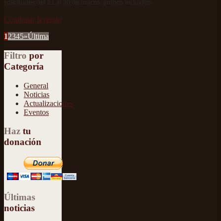
solicitudes del 21 al 30 de marzo, ambos incluidos.
Continuar leyendo
1
2
3
4
5
»
Última
Filtro
por
Categoría
General
Noticias
Actualizaciones
Eventos
Haz
tu
donación
Últimas
noticias