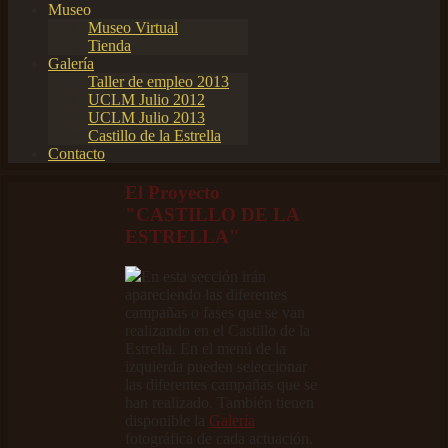
Museo
Museo Virtual
Tienda
Galería
Taller de empleo 2013
UCLM Julio 2012
UCLM Julio 2013
Castillo de la Estrella
Contacto
El Proyecto
"CASTILLO DE LA
ESTRELLA"
En esta sección irán
apareciendo las diferentes
campañas o fases que se van
realizando en el Castillo de la
Estrella. En el menú de la
izquierda pueden seleccionar
las diferentes campañas que se
han realizado. También tienen
disponible la
Galería
fotográfica de cada actuación.