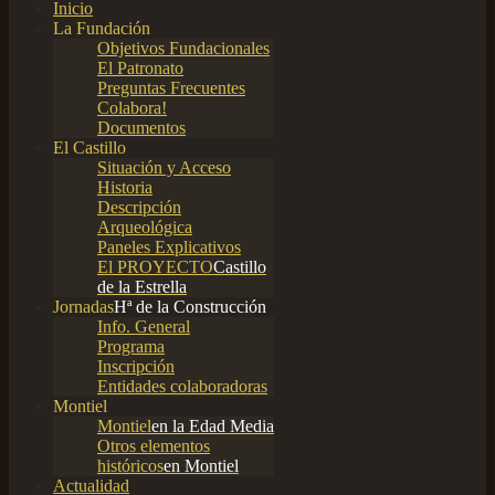
Inicio
La Fundación
Objetivos Fundacionales
El Patronato
Preguntas Frecuentes
Colabora!
Documentos
El Castillo
Situación y Acceso
Historia
Descripción
Arqueológica
Paneles Explicativos
El PROYECTO
Castillo
de la Estrella
Jornadas
Hª de la Construcción
Info. General
Programa
Inscripción
Entidades colaboradoras
Montiel
Montiel
en la Edad Media
Otros elementos
históricos
en Montiel
Actualidad