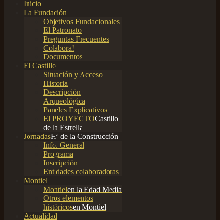
Inicio
La Fundación
Objetivos Fundacionales
El Patronato
Preguntas Frecuentes
Colabora!
Documentos
El Castillo
Situación y Acceso
Historia
Descripción
Arqueológica
Paneles Explicativos
El PROYECTO
Castillo
de la Estrella
Jornadas
Hª de la Construcción
Info. General
Programa
Inscripción
Entidades colaboradoras
Montiel
Montiel
en la Edad Media
Otros elementos
históricos
en Montiel
Actualidad