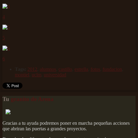
4
5
6
Tags:
2012
,
alumnos
,
castillo
,
estrella
,
fotos
,
fundacion
,
montiel
,
uclm
,
universidad
Tu
granito de Arena
Gracias a tu ayuda podremos poner en marcha pequeñas acciones
que abriran las puertas a grandes proyectos.