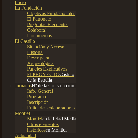
Inicio
La Fundación
Objetivos Fundacionales
El Patronato
Preguntas Frecuentes
Colabora!
Documentos
El Castillo
Situación y Acceso
Historia
Descripción
Arqueológica
Paneles Explicativos
El PROYECTO
Castillo
de la Estrella
Jornadas
Hª de la Construcción
Info. General
Programa
Inscripción
Entidades colaboradoras
Montiel
Montiel
en la Edad Media
Otros elementos
históricos
en Montiel
Actualidad