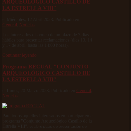
ARQUEOLÓGICO CASTILLO DE
LA ESTRELLA VIII"
el Miércoles, 12 Abril 2023. Publicado en
General
,
Noticias
Los interesados disponen de un plazo de 3 días
hábiles para presentar reclamaciones (días 13, 14
y 17 de abril, hasta las 14:00 horas).
Continuar leyendo
Programa RECUAL "CONJUNTO
ARQUEOLÓGICO CASTILLO DE
LA ESTRELLA VIII"
el Lunes, 20 Marzo 2023. Publicado en
General
,
Noticias
Para todos aquellos interesados en participar en el
programa "Conjunto Arqueológico Castillo de la
Estrella VIII",
se abre plazo de presentación de