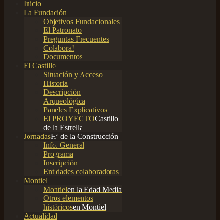
Inicio
La Fundación
Objetivos Fundacionales
El Patronato
Preguntas Frecuentes
Colabora!
Documentos
El Castillo
Situación y Acceso
Historia
Descripción
Arqueológica
Paneles Explicativos
El PROYECTO
Castillo
de la Estrella
Jornadas
Hª de la Construcción
Info. General
Programa
Inscripción
Entidades colaboradoras
Montiel
Montiel
en la Edad Media
Otros elementos
históricos
en Montiel
Actualidad