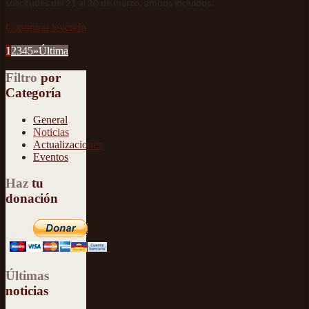
solicitudes del 21 al 30 de marzo, ambos incluidos.
Continuar leyendo
1
2
3
4
5
»
Última
Filtro
por
Categoría
General
Noticias
Actualizaciones
Eventos
Haz
tu
donación
Últimas
noticias