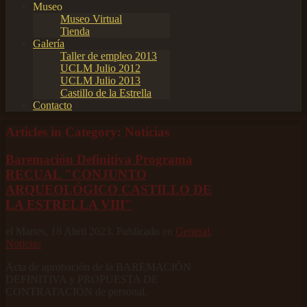
Museo
Museo Virtual
Tienda
Galería
Taller de empleo 2013
UCLM Julio 2012
UCLM Julio 2013
Castillo de la Estrella
Contacto
Articles in Category: Noticias
Baremación Definitiva Programa
RECUAL "CONJUNTO
ARQUEOLÓGICO CASTILLO DE
LA ESTRELLA VIII"
el Martes, 18 Abril 2023. Publicado en
General
,
Noticias
Acta de aprobación de la BAREMACIÓN
DEFINITIVA y PROPUESTA DE
CONTRATACIÓN de personal.