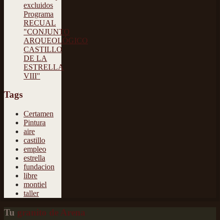
excluidos
Programa
RECUAL
"CONJUNTO
ARQUEOLÓGICO
CASTILLO
DE LA
ESTRELLA
VIII"
Tags
Certamen
Pintura
aire
castillo
empleo
estrella
fundacion
libre
montiel
taller
Tu
granito de Arena