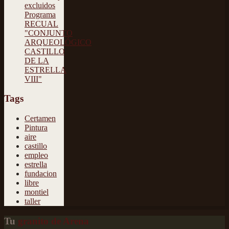
excluidos
Programa
RECUAL
"CONJUNTO
ARQUEOLÓGICO
CASTILLO
DE LA
ESTRELLA
VIII"
Tags
Certamen
Pintura
aire
castillo
empleo
estrella
fundacion
libre
montiel
taller
Tu
granito de Arena