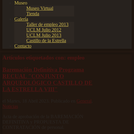
Museo
Museo Virtual
Tienda
Galería
Taller de empleo 2013
UCLM Julio 2012
UCLM Julio 2013
Castillo de la Estrella
Contacto
Artículos etiquetados con: empleo
Baremación Definitiva Programa
RECUAL "CONJUNTO
ARQUEOLÓGICO CASTILLO DE
LA ESTRELLA VIII"
el Martes, 18 Abril 2023. Publicado en
General
,
Noticias
Acta de aprobación de la BAREMACIÓN
DEFINITIVA y PROPUESTA DE
CONTRATACIÓN de personal.