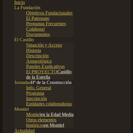
Inicio
La Fundación
Objetivos Fundacionales
El Patronato
Preguntas Frecuentes
Colabora!
Documentos
El Castillo
Situación y Acceso
Historia
Descripción
Arqueológica
Paneles Explicativos
El PROYECTO
Castillo
de la Estrella
Jornadas
Hª de la Construcción
Info. General
Programa
Inscripción
Entidades colaboradoras
Montiel
Montiel
en la Edad Media
Otros elementos
históricos
en Montiel
Actualidad