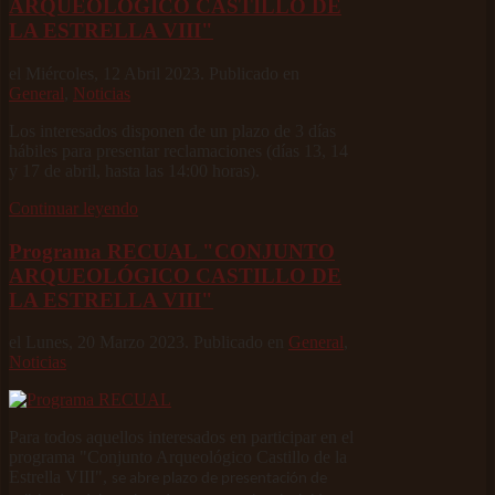
ARQUEOLÓGICO CASTILLO DE
LA ESTRELLA VIII"
el Miércoles, 12 Abril 2023. Publicado en
General
,
Noticias
Los interesados disponen de un plazo de 3 días
hábiles para presentar reclamaciones (días 13, 14
y 17 de abril, hasta las 14:00 horas).
Continuar leyendo
Programa RECUAL "CONJUNTO
ARQUEOLÓGICO CASTILLO DE
LA ESTRELLA VIII"
el Lunes, 20 Marzo 2023. Publicado en
General
,
Noticias
Para todos aquellos interesados en participar en el
programa "Conjunto Arqueológico Castillo de la
Estrella VIII",
se abre plazo de presentación de