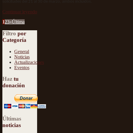
solicitudes del 21 al 30 de marzo, ambos incluidos.
Continuar leyendo
1
2
3
»
Última
Filtro
por
Categoría
General
Noticias
Actualizaciones
Eventos
Haz
tu
donación
Últimas
noticias