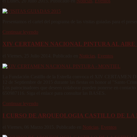
el Lunes, 20 Julio 2015. Publicado en
Noticias
,
Eventos
Presentamos el cartel del programa de las visitas guiadas para el prese
Continuar leyendo
XIV CERTAMEN NACIONAL PINTURA AL AIRE
el Viernes, 25 Julio 2014. Publicado en
Noticias
,
Eventos
La Fundación Castillo de la Estrella convoca el XIV CERTAMEN 
12 de Septiembre de 2015 durante las fiestas en honor al "Santo Crist
Los patrocinadores que deseen colaborar pueden ponerse en contacto
650987116. Siga el enlace para consultar las BASES.
Continuar leyendo
I CURSO DE ARQUEOLOGIA CASTILLO DE LA
el Viernes, 06 Marzo 2015. Publicado en
Noticias
,
Eventos