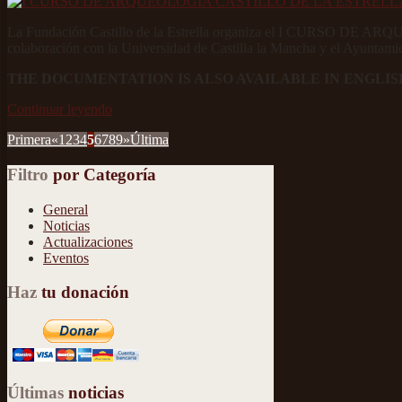
La Fundación Castillo de la Estrella organiza el I CURSO 
colaboración con la Universidad de Castilla la Mancha y el Ayuntamien
THE DOCUMENTATION IS ALSO AVAILABLE IN ENGLIS
Continuar leyendo
Primera
«
1
2
3
4
5
6
7
8
9
»
Última
Filtro
por Categoría
General
Noticias
Actualizaciones
Eventos
Haz
tu donación
Últimas
noticias