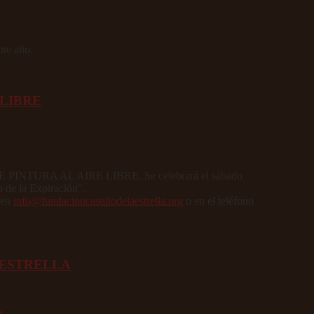
nte año.
 LIBRE
DE PINTURA AL AIRE LIBRE. Se celebrará el sábado
o de la Expiración".
 en
info@fundacioncastillodelaestrella.org
o en el teléfono
 ESTRELLA