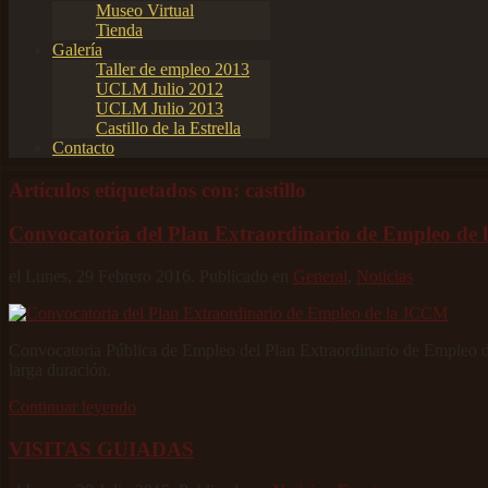
Museo Virtual
Tienda
Galería
Taller de empleo 2013
UCLM Julio 2012
UCLM Julio 2013
Castillo de la Estrella
Contacto
Artículos etiquetados con: castillo
Convocatoria del Plan Extraordinario de Empleo de
el Lunes, 29 Febrero 2016. Publicado en
General
,
Noticias
Convocatoria Pública de Empleo del Plan Extraordinario de Empleo 
larga duración.
Continuar leyendo
VISITAS GUIADAS