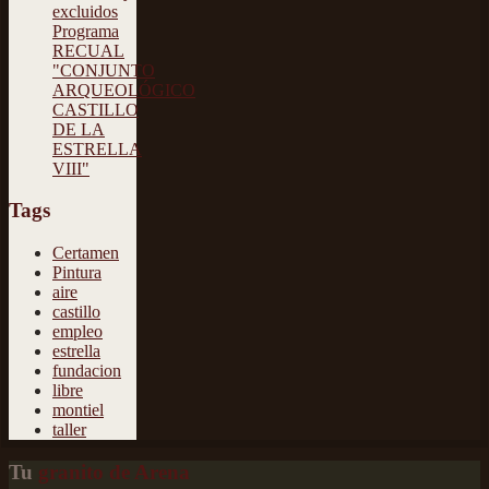
excluidos
Programa
RECUAL
"CONJUNTO
ARQUEOLÓGICO
CASTILLO
DE LA
ESTRELLA
VIII"
Tags
Certamen
Pintura
aire
castillo
empleo
estrella
fundacion
libre
montiel
taller
Tu
granito de Arena