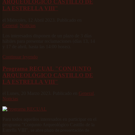
ARQUEOLÓGICO CASTILLO DE
LA ESTRELLA VIII"
el Miércoles, 12 Abril 2023. Publicado en
General
,
Noticias
Los interesados disponen de un plazo de 3 días
hábiles para presentar reclamaciones (días 13, 14
y 17 de abril, hasta las 14:00 horas).
Continuar leyendo
Programa RECUAL "CONJUNTO
ARQUEOLÓGICO CASTILLO DE
LA ESTRELLA VIII"
el Lunes, 20 Marzo 2023. Publicado en
General
,
Noticias
Para todos aquellos interesados en participar en el
programa "Conjunto Arqueológico Castillo de la
Estrella VIII",
se abre plazo de presentación de