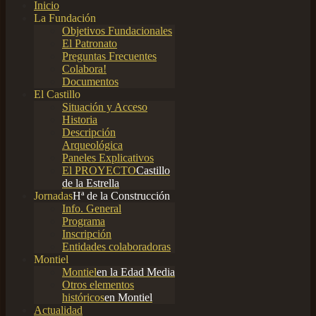
Inicio
La Fundación
Objetivos Fundacionales
El Patronato
Preguntas Frecuentes
Colabora!
Documentos
El Castillo
Situación y Acceso
Historia
Descripción
Arqueológica
Paneles Explicativos
El PROYECTO
Castillo
de la Estrella
Jornadas
Hª de la Construcción
Info. General
Programa
Inscripción
Entidades colaboradoras
Montiel
Montiel
en la Edad Media
Otros elementos
históricos
en Montiel
Actualidad