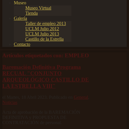
Museo
Museo Virtual
Tienda
Galería
Taller de empleo 2013
UCLM Julio 2012
UCLM Julio 2013
Castillo de la Estrella
Contacto
Artículos etiquetados con: EMPLEO
Baremación Definitiva Programa
RECUAL "CONJUNTO
ARQUEOLÓGICO CASTILLO DE
LA ESTRELLA VIII"
el Martes, 18 Abril 2023. Publicado en
General
,
Noticias
Acta de aprobación de la BAREMACIÓN
DEFINITIVA y PROPUESTA DE
CONTRATACIÓN de personal.