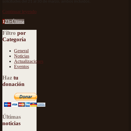
solicitudes del 21 al 30 de marzo, ambos incluidos.
Continuar leyendo
1
2
3
»
Última
Filtro
por
Categoría
General
Noticias
Actualizaciones
Eventos
Haz
tu
donación
Últimas
noticias