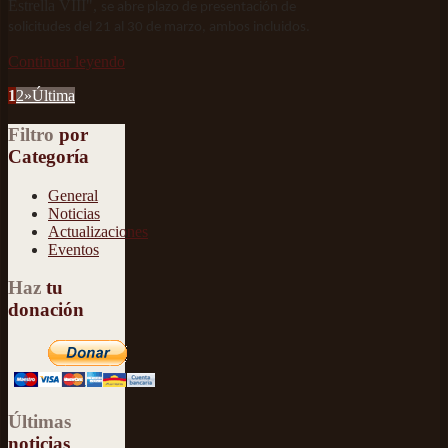
Estrella VIII",
se abre plazo de presentación de
solicitudes del 21 al 30 de marzo, ambos incluidos.
Continuar leyendo
1
2
»
Última
Filtro
por
Categoría
General
Noticias
Actualizaciones
Eventos
Haz
tu
donación
Últimas
noticias