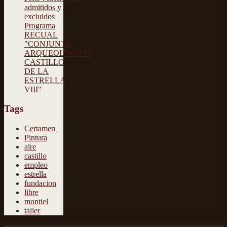
admitidos y
excluidos
Programa
RECUAL
"CONJUNTO
ARQUEOLÓGICO
CASTILLO
DE LA
ESTRELLA
VIII"
Tags
Certamen
Pintura
aire
castillo
empleo
estrella
fundacion
libre
montiel
taller