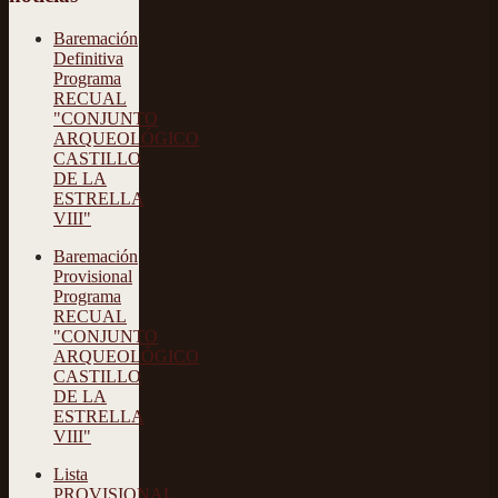
Baremación
Definitiva
Programa
RECUAL
"CONJUNTO
ARQUEOLÓGICO
CASTILLO
DE LA
ESTRELLA
VIII"
Baremación
Provisional
Programa
RECUAL
"CONJUNTO
ARQUEOLÓGICO
CASTILLO
DE LA
ESTRELLA
VIII"
Lista
PROVISIONAL