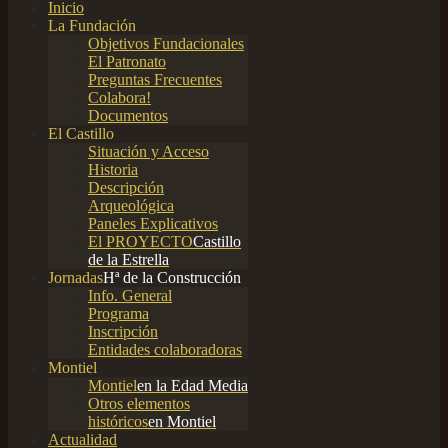
Inicio
La Fundación
Objetivos Fundacionales
El Patronato
Preguntas Frecuentes
Colabora!
Documentos
El Castillo
Situación y Acceso
Historia
Descripción
Arqueológica
Paneles Explicativos
El PROYECTO
Castillo
de la Estrella
Jornadas
Hª de la Construcción
Info. General
Programa
Inscripción
Entidades colaboradoras
Montiel
Montiel
en la Edad Media
Otros elementos
históricos
en Montiel
Actualidad