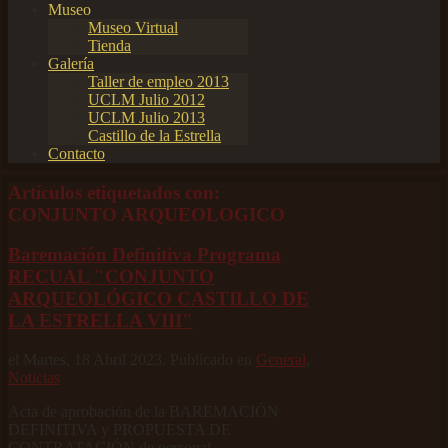
Museo
Museo Virtual
Tienda
Galería
Taller de empleo 2013
UCLM Julio 2012
UCLM Julio 2013
Castillo de la Estrella
Contacto
Artículos etiquetados con:
CONJUNTO ARQUEOLOGICO
Baremación Definitiva Programa
RECUAL "CONJUNTO
ARQUEOLÓGICO CASTILLO DE
LA ESTRELLA VIII"
el Martes, 18 Abril 2023. Publicado en
General
,
Noticias
Acta de aprobación de la BAREMACIÓN
DEFINITIVA y PROPUESTA DE
CONTRATACIÓN de personal.