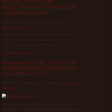
RECUAL "CONJUNTO
ARQUEOLÓGICO CASTILLO DE
LA ESTRELLA VIII"
el Miércoles, 12 Abril 2023. Publicado en
General
,
Noticias
Los interesados disponen de un plazo de 3 días
hábiles para presentar reclamaciones (días 13, 14
y 17 de abril, hasta las 14:00 horas).
Continuar leyendo
Programa RECUAL "CONJUNTO
ARQUEOLÓGICO CASTILLO DE
LA ESTRELLA VIII"
el Lunes, 20 Marzo 2023. Publicado en
General
,
Noticias
Para todos aquellos interesados en participar en el
programa "Conjunto Arqueológico Castillo de la