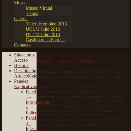
Museo
Museo Virtual
Tienda
Galería
Taller de empleo 2013
UCLM Julio 2012
UCLM Julio 2013
Castillo de la Estrella
Contacto
Situación y
Acceso
Panel 1 - Intro y Folleto
Historia
Descripción
Contenido del panel 1: INTRODUCCIÓN Y
Arqueológica
FOLLETO DESCARGABLE (En desarrollo)
Paneles
Explicativos
Cientos de años han transcurrido hasta que Montiel ha
Panel
reconquistado su Castillo. El día 8 de febrero de 2012 se
firmaron las escrituras por las que pasaba a ser propiedad
1 -
de todos los montieleños, gracias a la gestión de Ángel
Introducción
García Valcarcel y la aportación económica de varios
y
vecinos y empresarios; José Mota, Fidel Molina
Folleto
(Comatel), hijos de Francisco Marín (Confecciones
Panel
Marín), Luis Valero (Valero Factory), Fernando Amador y
2 -
Alfonso Velázquez (El Corte Moderno).
Iglesia