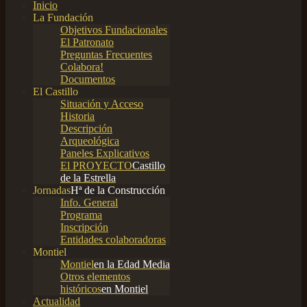
Inicio
La Fundación
Objetivos Fundacionales
El Patronato
Preguntas Frecuentes
Colabora!
Documentos
El Castillo
Situación y Acceso
Historia
Descripción
Arqueológica
Paneles Explicativos
El PROYECTO
Castillo
de la Estrella
Jornadas
Hª de la Construcción
Info. General
Programa
Inscripción
Entidades colaboradoras
Montiel
Montiel
en la Edad Media
Otros elementos
históricos
en Montiel
Actualidad