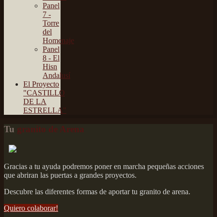
Panel
7 -
Torre
del
Homenaje
Panel
8 - El
Hisn
Andalusí
El Proyecto
"CASTILLO
DE LA
ESTRELLA"
Tu
granito de Arena
Gracias a tu ayuda podremos poner en marcha pequeñas acciones
que abriran las puertas a grandes proyectos.
Descubre las diferentes formas de aportar tu granito de arena.
Quiero colaborar!