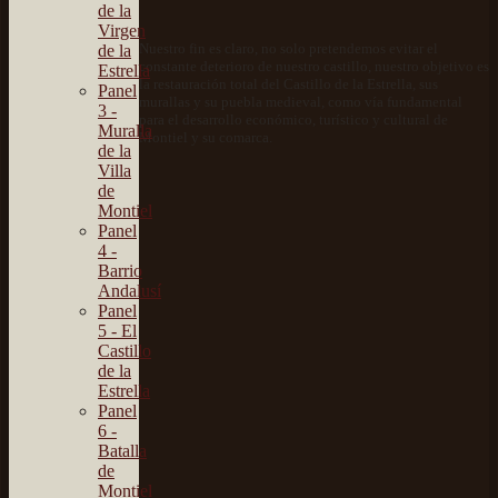
de la
Virgen
Nuestro fin es claro, no solo pretendemos evitar el
de la
constante deterioro de nuestro castillo, nuestro objetivo es
Estrella
la restauración total del Castillo de la Estrella, sus
Panel
murallas y su puebla medieval, como vía fundamental
3 -
para el desarrollo económico, turístico y cultural de
Muralla
Montiel y su comarca.
de la
Villa
de
Montiel
Panel
4 -
Barrio
Andalusí
Panel
5 - El
Castillo
de la
Estrella
Panel
6 -
Batalla
de
Montiel